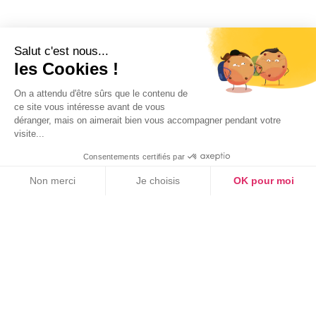
Publié le
30/7/2026
Salut c'est nous...
les Cookies !
On a attendu d'être sûrs que le contenu de
ce site vous intéresse avant de vous
déranger, mais on aimerait bien vous accompagner pendant votre
visite...
Consentements certifiés par
Non merci
Je choisis
OK pour moi
Axeptio consent
Plateforme de Gestion du Consentement : Personnalisez vos Option
QVCT
Notre plateforme vous permet d'adapter et de gérer vos paramètres de
Travail de nuit et santé : les effets
méconnus sur le corps et comment
les limiter