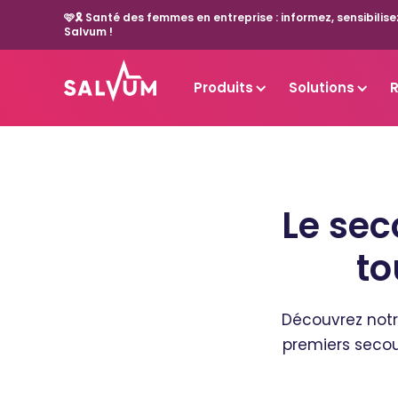
🩷🎗️ Santé des femmes en entreprise : informez, sensibil
Salvum !
Produits
Solutions
Le sec
to
Découvrez notr
premiers secou