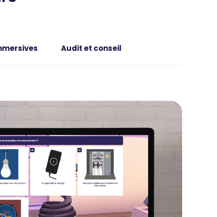
mmersives
Audit et conseil