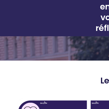
en
vo
réf
L