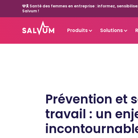
🩷🎗️ Santé des femmes en entreprise : informez, sensibil
Salvum !
Produits
Solutions
Prévention et 
travail : un en
incontournabl