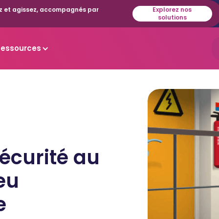
isez et agissez, accompagnés par
Explorez nos
solutions
Ressources
sécurité au
jeu
e