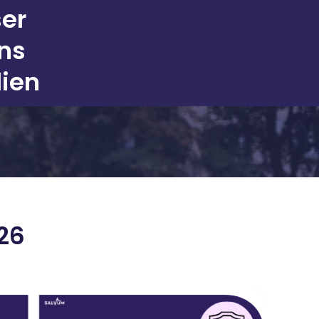
ser
ons
dien
26