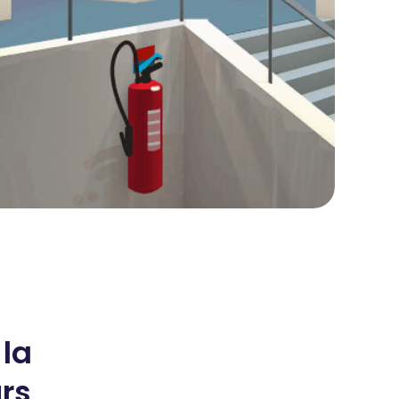
 la
urs