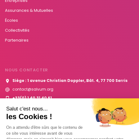
Entreprises
Assurances & Mutuelles
Écoles
Collectivités
Partenaires
NOUS CONTACTER
Siège : 1 avenue Christian Doppler, Bât. 4, 77 700 Serris
contact@salvum.org
+33(0) 1 40 31 40 61
Salut c'est nous...
Contactez-nous
les Cookies !
On a attendu d'être sûrs que le contenu de
ce site vous intéresse avant de vous