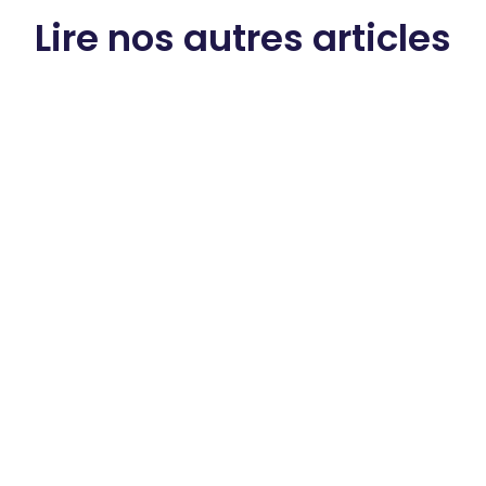
Lire nos autres articles
QVCT
Travail de nuit et santé : les
effets méconnus sur le corps
et comment les limiter