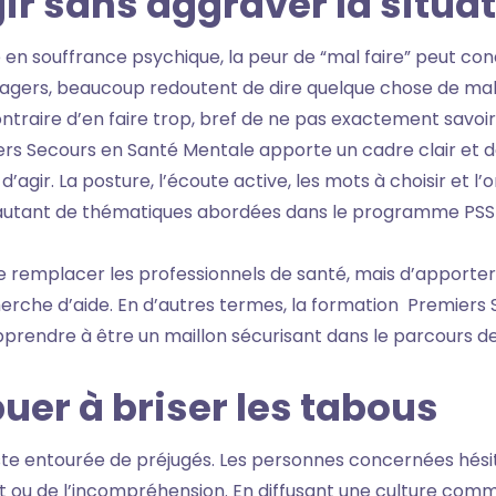
gir sans aggraver la situa
n souffrance psychique, la peur de “mal faire” peut condu
agers, beaucoup redoutent de dire quelque chose de mala
traire d’en faire trop, bref de ne pas exactement savoir q
rs Secours en Santé Mentale apporte un cadre clair et de
agir. La posture, l’écoute active, les mots à choisir et l’o
 autant de thématiques abordées dans le programme PSS
de remplacer les professionnels de santé, mais d’apporter u
erche d’aide. En d’autres termes, la formation Premiers
rendre à être un maillon sécurisant dans le parcours de
buer à briser les tabous
te entourée de préjugés. Les personnes concernées hési
 ou de l’incompréhension. En diffusant une culture comm