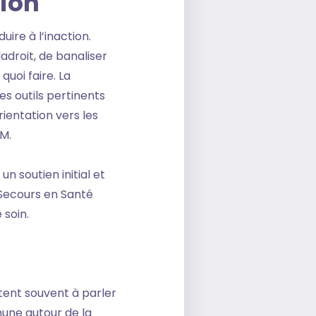
tion
ire à l’inaction.
droit, de banaliser
uoi faire. La
s outils pertinents
rientation vers les
M.
n soutien initial et
 Secours en Santé
 soin.
tent souvent à parler
une autour de la