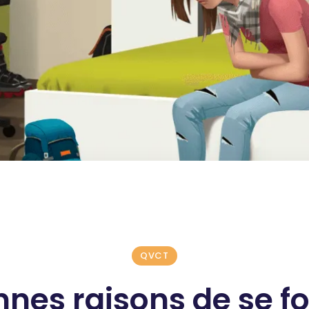
QVCT
nnes raisons de se f