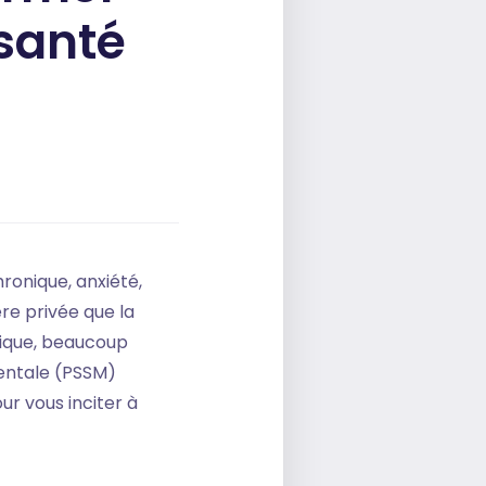
santé
ronique, anxiété,
re privée que la
gique, beaucoup
entale (PSSM)
ur vous inciter à