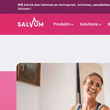
🩷🎗️ Santé des femmes en entreprise : informez, sensibil
Salvum !
Produits
Solutions