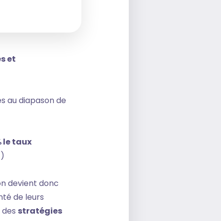
s et
iés au diapason de
 le taux
1)
 on devient donc
nté de leurs
r des
stratégies