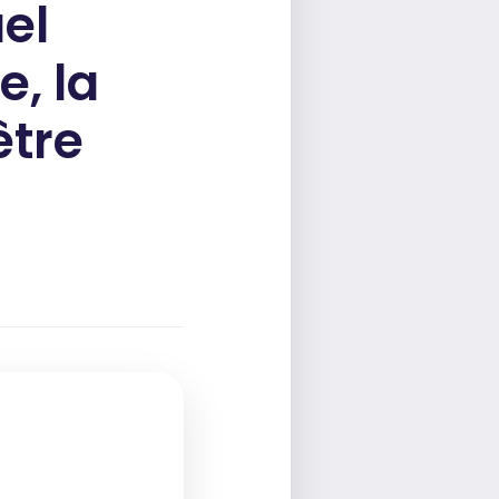
uel
e, la
̂tre