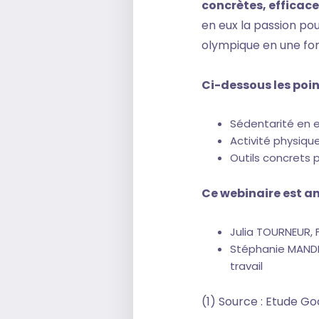
concrètes, efficac
en eux la passion po
olympique en une for
Ci-dessous les poi
Sédentarité en e
Activité physiqu
Outils concrets p
Ce webinaire est an
Julia TOURNEUR,
Stéphanie MANDR
travail
(1) Source : Etude G