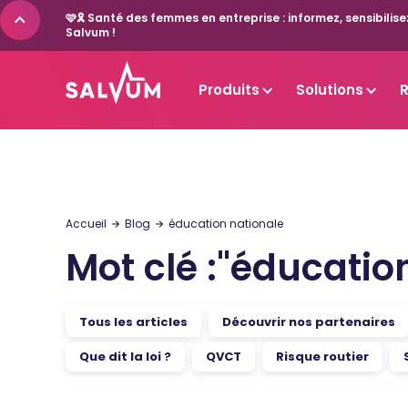
🩷🎗️ Santé des femmes en entreprise : informez, sensibil
Salvum !
Produits
Solutions
Accueil
Blog
éducation nationale
Mot clé :
"
éducation
Tous les articles
Découvrir nos partenaires
Que dit la loi ?
QVCT
Risque routier