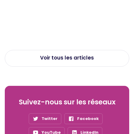
Travail de nuit et santé : les effets
méconnus sur le corps et comment
les limiter
Publié le
23/7/2026
Voir tous les articles
Suivez-nous sur les réseaux
Twitter
Facebook
YouTube
LinkedIn