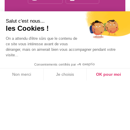
Salut c'est nous...
Inscrivez-vous
à notre newsletter !
les Cookies !
On a attendu d'être sûrs que le contenu de
ce site vous intéresse avant de vous
déranger, mais on aimerait bien vous accompagner pendant votre
visite...
Consentements certifiés par
On vous apporte les dernières nouvelles prévention
Non merci
Je choisis
OK pour moi
santé, sécurité et secourisme !
Axeptio consent
Plateforme de Gestion du Consentement : Personnalisez vos Option
Notre plateforme vous permet d'adapter et de gérer vos paramètres de
NEWSLETTER
👍 Inscrivez-vous à notre newsletter !