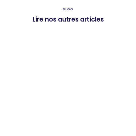
BLOG
Lire nos autres articles
GESTES QUI SAUVENT
Défibrillateur en entreprise :