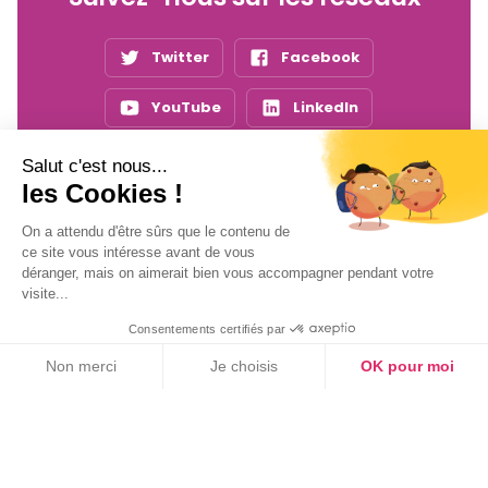
Twitter
Facebook
YouTube
LinkedIn
Salut c'est nous...
les Cookies !
Inscrivez-vous
à notre newsletter !
On a attendu d'être sûrs que le contenu de
ce site vous intéresse avant de vous
déranger, mais on aimerait bien vous accompagner pendant votre
visite...
Consentements certifiés par
Non merci
Je choisis
OK pour moi
On vous apporte les dernières nouvelles prévention
Axeptio consent
Plateforme de Gestion du Consentement : Personnalisez vos Option
santé, sécurité et secourisme !
Notre plateforme vous permet d'adapter et de gérer vos paramètres de