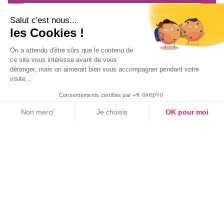
Inscrivez-vous
à notre newsletter !
Salut c'est nous...
les Cookies !
On a attendu d'être sûrs que le contenu de
ce site vous intéresse avant de vous
déranger, mais on aimerait bien vous accompagner pendant votre
visite...
Consentements certifiés par
On vous apporte les dernières nouvelles prévention
Non merci
Je choisis
OK pour moi
santé, sécurité et secourisme !
Axeptio consent
Plateforme de Gestion du Consentement : Personnalisez vos Option
Notre plateforme vous permet d'adapter et de gérer vos paramètres de
NEWSLETTER
👍 Inscrivez-vous à notre newsletter !