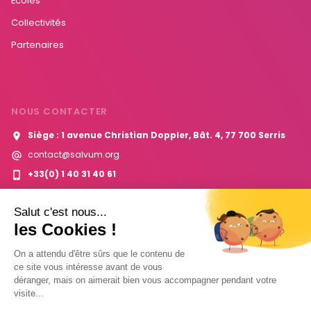
Écoles
Collectivités
Partenaires
NOUS CONTACTER
Siège : 1 avenue Christian Doppler, Bât. 4, 77 700 Serris
contact@salvum.org
+33(0) 1 40 31 40 61
Contactez-nous
Salut c'est nous...
les Cookies !
On a attendu d'être sûrs que le contenu de
ce site vous intéresse avant de vous
déranger, mais on aimerait bien vous accompagner pendant votre
visite...