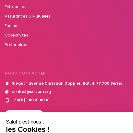
Entreprises
Assurances & Mutuelles
Écoles
Collectivités
Partenaires
NOUS CONTACTER
Siège : 1 avenue Christian Doppler, Bât. 4, 77 700 Serris
contact@salvum.org
+33(0) 1 40 31 40 61
Contactez-nous
Salut c'est nous...
les Cookies !