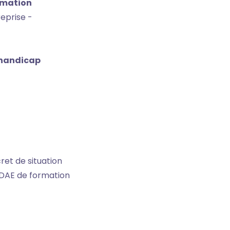
rmation
reprise -
e handicap
et de situation
 DAE de formation