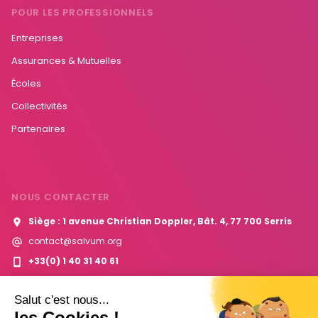
POUR LES PROFESSIONNELS
Entreprises
Assurances & Mutuelles
Écoles
Collectivités
Partenaires
NOUS CONTACTER
Siège : 1 avenue Christian Doppler, Bât. 4, 77 700 Serris
contact@salvum.org
+33(0) 1 40 31 40 61
Contactez-nous
Salut c'est nous...
les Cookies !