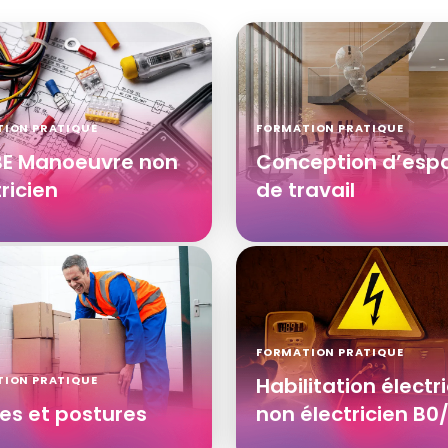
ION PRATIQUE
FORMATION PRATIQUE
BE Manoeuvre non
Conception d’esp
ricien
de travail
FORMATION PRATIQUE
ION PRATIQUE
Habilitation électr
es et postures
non électricien B0