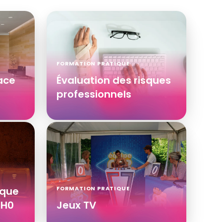
FORMATION PRATIQUE
ace
Évaluation des risques
professionnels
ique
FORMATION PRATIQUE
/H0
Jeux TV