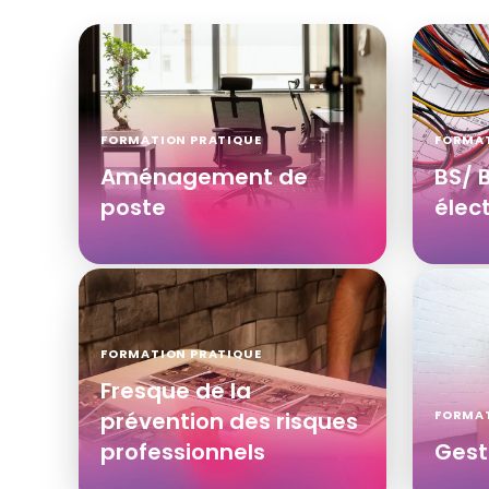
FORMATION PRATIQUE
FORMAT
Aménagement de
BS/ 
poste
élect
FORMATION PRATIQUE
Fresque de la
prévention des risques
FORMAT
professionnels
Gest