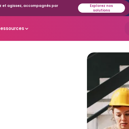
isez et agissez, accompagnés par
Explorez nos
solutions
Ressources