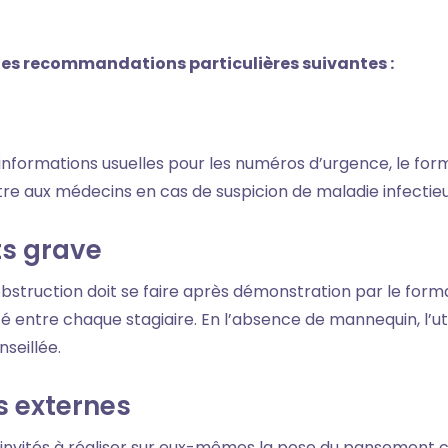
 les recommandations particulières suivantes :
formations usuelles pour les numéros d’urgence, le forma
e aux médecins en cas de suspicion de maladie infectieu
s grave
bstruction doit se faire après démonstration par le forma
 entre chaque stagiaire. En l’absence de mannequin, l’uti
seillée.
 externes
t invités à réaliser sur eux-mêmes la pose du pansement 