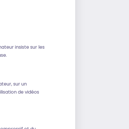
teur insiste sur les
se.
teur, sur un
lisation de vidéos
compressif et du