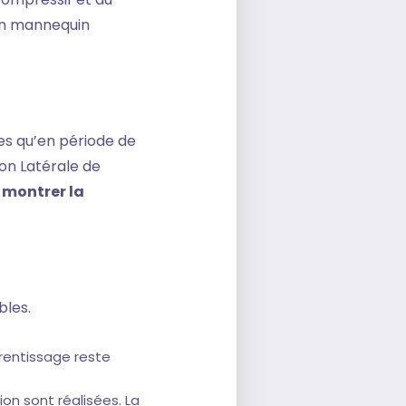
 un mannequin
res qu’en période de
tion Latérale de
r montrer la
bles.
rentissage reste
ion sont réalisées. La