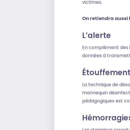
victimes.
On retiendra aussi
L’alerte
En complément des in
données à transmettr
Étouffement
La technique de déso
mannequin désinfecté
pédagogiques est con
Hémorragies
Les stagiaires seron