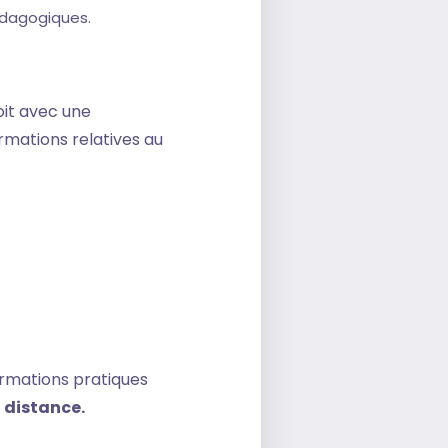
pédagogiques.
oit avec une
rmations relatives au
ormations pratiques
à distance.