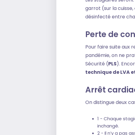
garrot (sur la cuisse
désinfecté entre ch
Perte de co
Pour faire suite aux 
pandémie, on ne prati
Sécurité (
PLS
). Encor
technique de LVA et
Arrêt cardi
On distingue deux ca
1 - Chaque stagi
inchangé.
2 - Il n’y a pas 