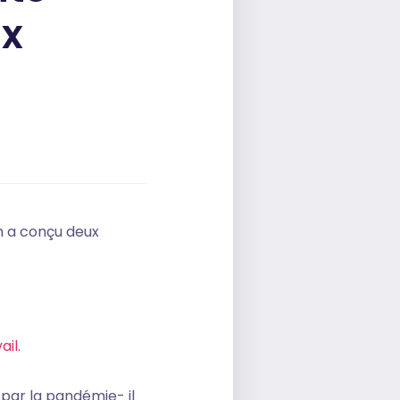
ux
m a conçu deux
il.
par la pandémie- il