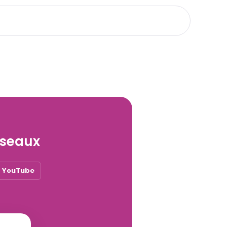
éseaux
YouTube