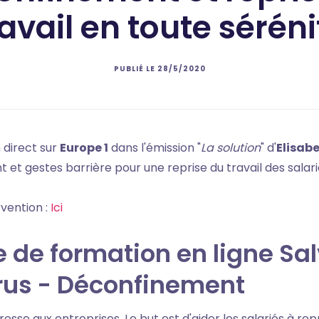
ravail en toute séréni
PUBLIÉ LE
28/5/2020
 direct sur
Europe 1
dans l'émission "
La solution
" d'
Elisab
et gestes barrière pour une reprise du travail des salari
vention :
Ici
 de formation en ligne S
rus - Déconfinement
esse aux entreprises. Le but est d'aider les salariés à rep