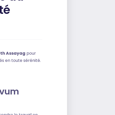
té
eth Assayag
pour
és en toute sérénité.
alvum
rendre le travail en