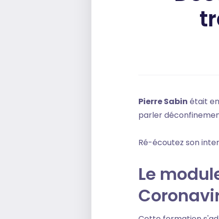
t
Pierre Sabin
était en
parler déconfinement 
Ré-écoutez son inter
Le module
Coronavi
Cette formation s'adr