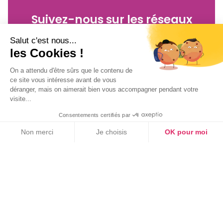
Suivez-nous sur les réseaux
Salut c'est nous...
Twitter
Facebook
les Cookies !
YouTube
LinkedIn
On a attendu d'être sûrs que le contenu de
ce site vous intéresse avant de vous
déranger, mais on aimerait bien vous accompagner pendant votre
visite...
Inscrivez-vous
à notre newsletter !
Consentements certifiés par
Non merci
Je choisis
OK pour moi
Axeptio consent
Plateforme de Gestion du Consentement : Personnalisez vos Option
Notre plateforme vous permet d'adapter et de gérer vos paramètres de
On vous apporte les dernières nouvelles prévention
santé, sécurité et secourisme !