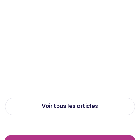
QVCT
Travail de nuit et santé : les effets
méconnus sur le corps et comment
les limiter
Publié le
23/7/2026
Voir tous les articles