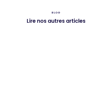
BLOG
Lire nos autres articles
GESTES QUI SAUVENT
Défibrillateur en entreprise :