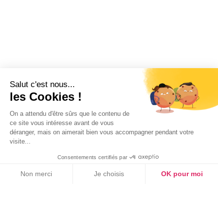
Salut c'est nous...
les Cookies !
On a attendu d'être sûrs que le contenu de
ce site vous intéresse avant de vous
déranger, mais on aimerait bien vous accompagner pendant votre
visite...
QVCT
Consentements certifiés par
Non merci
Je choisis
OK pour moi
Travail de nuit et santé : les effets
Axeptio consent
Plateforme de Gestion du Consentement : Personnalisez vos Option
méconnus sur le corps et comment
les limiter
Notre plateforme vous permet d'adapter et de gérer vos paramètres de