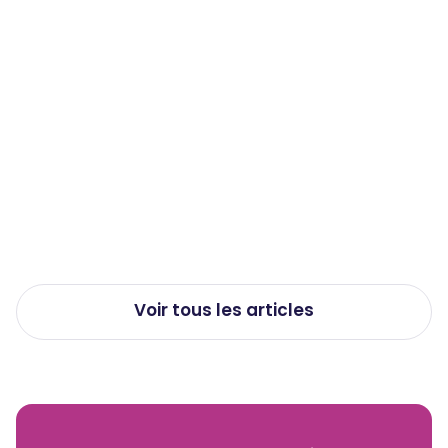
QVCT
Travail de nuit et santé : les effets
méconnus sur le corps et comment
les limiter
Publié le
23/7/2026
Voir tous les articles