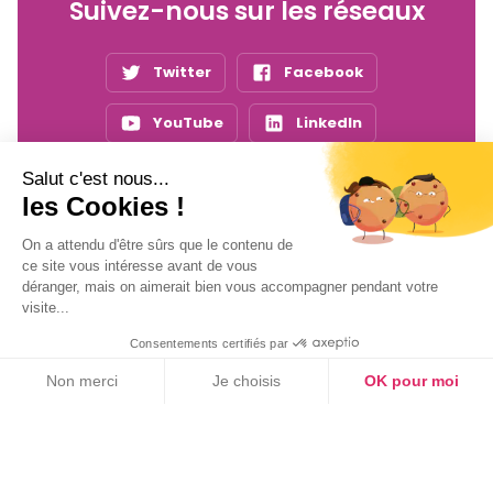
Suivez-nous sur les réseaux
Twitter
Facebook
YouTube
LinkedIn
Salut c'est nous...
les Cookies !
Inscrivez-vous
à notre newsletter !
On a attendu d'être sûrs que le contenu de
ce site vous intéresse avant de vous
déranger, mais on aimerait bien vous accompagner pendant votre
visite...
Consentements certifiés par
Non merci
Je choisis
OK pour moi
On vous apporte les dernières nouvelles prévention
Axeptio consent
Plateforme de Gestion du Consentement : Personnalisez vos Option
santé, sécurité et secourisme !
Notre plateforme vous permet d'adapter et de gérer vos paramètres de