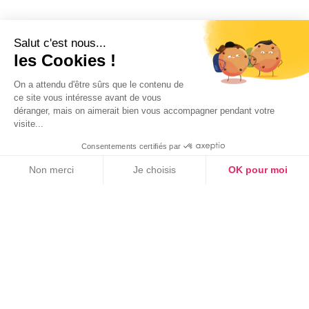
Salut c'est nous...
les Cookies !
On a attendu d'être sûrs que le contenu de
ce site vous intéresse avant de vous
déranger, mais on aimerait bien vous accompagner pendant votre
QVCT
visite...
Consentements certifiés par
Travail de nuit et santé : les effets
méconnus sur le corps et comment
Non merci
Je choisis
OK pour moi
les limiter
Axeptio consent
Plateforme de Gestion du Consentement : Personnalisez vos Option
Publié le
23/7/2026
Notre plateforme vous permet d'adapter et de gérer vos paramètres de
Voir tous les articles