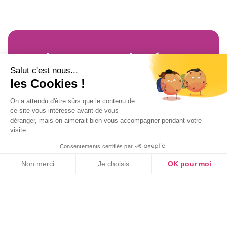
Suivez-nous sur les réseaux
Salut c'est nous...
les Cookies !
Twitter
Facebook
On a attendu d'être sûrs que le contenu de
YouTube
LinkedIn
ce site vous intéresse avant de vous
déranger, mais on aimerait bien vous accompagner pendant votre
visite...
Consentements certifiés par
Inscrivez-vous
à notre newsletter !
Non merci
Je choisis
OK pour moi
Axeptio consent
Plateforme de Gestion du Consentement : Personnalisez vos Option
Notre plateforme vous permet d'adapter et de gérer vos paramètres de