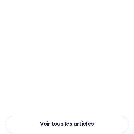
QVCT
Travail de nuit et santé : les effets
méconnus sur le corps et comment
les limiter
Publié le
23/7/2026
Voir tous les articles